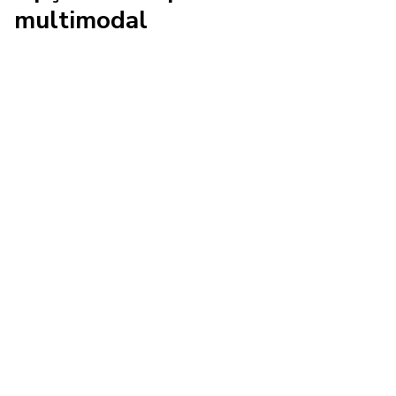
multimodal
Frete aéreo
Cumpra cronogramas restritos e atenda
às demandas de seus clientes com a
nossa experiência em frete aéreo.
Conheça os serviços de frete aéreo
Camionagem