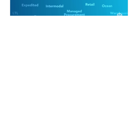
VIDEO
Experimente o futuro da logística
com a C.H. Robinson
2:09