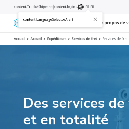
content.TrackAShipment
content.login
FR-FR
content.LanguageSelectorAlert
Services
Ressources
A propos de
Accueil
Accueil
Expéditeurs
Services de fret
Services de fret
Des services de 
et en totalité