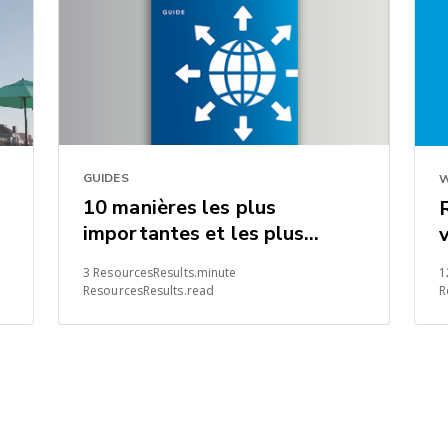
GUIDES
W
10 manières les plus
importantes et les plus
rapides d’économiser dans les
3 ResourcesResults.minute
1
chaînes logistiques mondiales
ResourcesResults.read
R