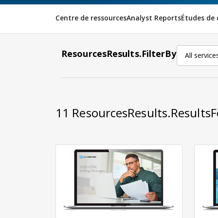
Centre de ressources
Analyst Reports
Études de 
ResourcesResults.FilterBy
All service
11
ResourcesResults.Results