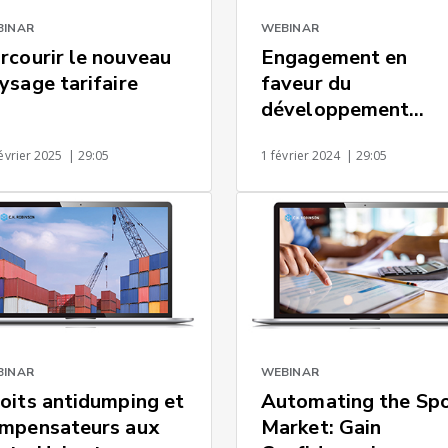
BINAR
WEBINAR
rcourir le nouveau
Engagement en
ysage tarifaire
faveur du
développement
durable : de vraies
évrier 2025
| 29:05
1 février 2024
| 29:05
technologies pour
minimiser les
émissions de votre
fret mondial
BINAR
WEBINAR
oits antidumping et
Automating the Sp
mpensateurs aux
Market: Gain