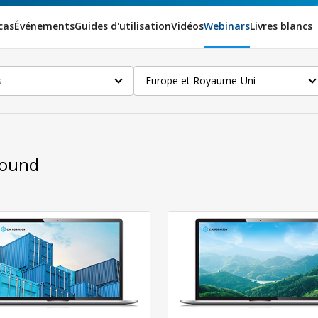
cas
Événements
Guides d'utilisation
Vidéos
Webinars
Livres blancs
s
Europe et Royaume-Uni
Found