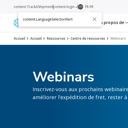
content.TrackAShipment
content.login
FR-FR
content.LanguageSelectorAlert
Services
Ressources
A propos de
Accueil
Accueil
Ressources
Centre de ressources
Webinars
Webinars
Inscrivez-vous aux prochains webinair
améliorer l’expédition de fret, rester 