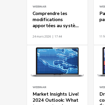
WEBINAR
WE
Comprendre les
Pa
modifications
pa
apportées au système
de dépôt électronique
24 mars 2026
| 17:44
11 f
de la CPSC en juillet
2026
WEBINAR
WE
Market Insights Live!
Dr
2024 Outlook: What
co