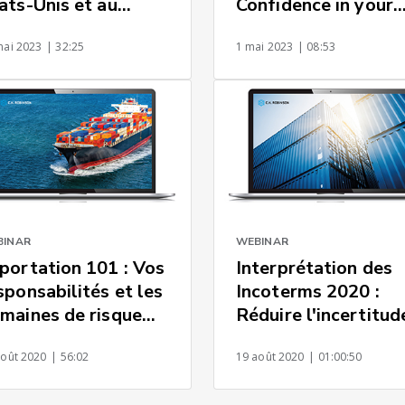
ats-Unis et au
Confidence in your
nada : les
Freight Rates
mai 2023
| 32:25
1 mai 2023
| 08:53
sentiels
BINAR
WEBINAR
portation 101 : Vos
Interprétation des
sponsabilités et les
Incoterms 2020 :
maines de risque
Réduire l'incertitud
urants
et les marges d'err
août 2020
| 56:02
19 août 2020
| 01:00:50