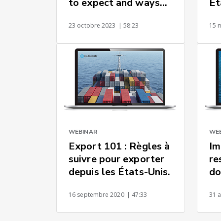
to expect and ways
Ét
to prepare
Ca
23 octobre 2023
| 58:23
15 
es
WEBINAR
WE
Export 101 : Règles à
Im
suivre pour exporter
re
depuis les États-Unis.
do
co
16 septembre 2020
| 47:33
31 