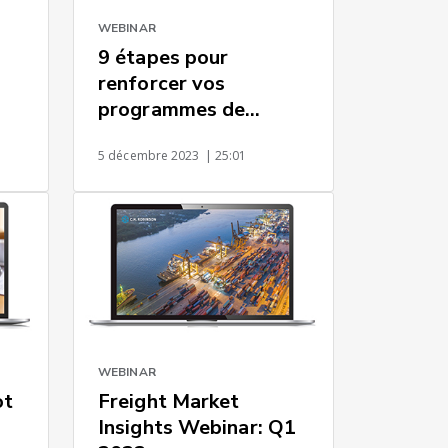
WEBINAR
9 étapes pour
renforcer vos
programmes de
conformité et de
5 décembre 2023
| 25:01
douanes
WEBINAR
ot
Freight Market
Insights Webinar: Q1