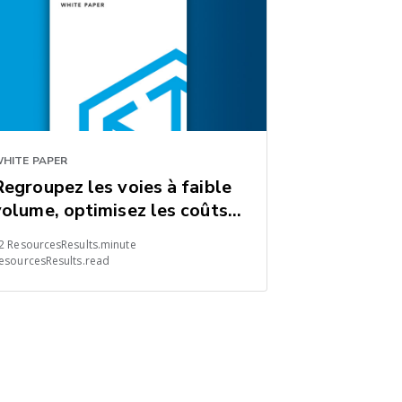
HITE PAPER
Regroupez les voies à faible
volume, optimisez les coûts
d'expédition
2 ResourcesResults.minute
esourcesResults.read