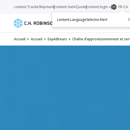
content.TrackAShipment
content.GetAQuote
content.login
FR-CA
content.LanguageSelectorAlert
Services
Transporteurs
Ressourc
Accueil
Accueil
Expéditeurs
Chaîne d’approvisionnement et serv