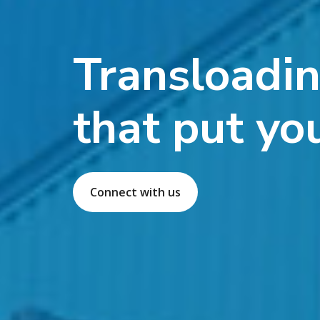
Transloadin
that put you
Connect with us