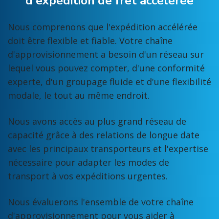
d'expédition de fret accélérée
Nous comprenons que l'expédition accélérée
doit être flexible et fiable. Votre chaîne
d'approvisionnement a besoin d'un réseau sur
lequel vous pouvez compter, d'une conformité
experte, d'un groupage fluide et d'une flexibilité
modale, le tout au même endroit.
Nous avons accès au plus grand réseau de
capacité grâce à des relations de longue date
avec les principaux transporteurs et l'expertise
nécessaire pour adapter les modes de
transport à vos expéditions urgentes.
Nous évaluerons l'ensemble de votre chaîne
d'approvisionnement pour vous aider à