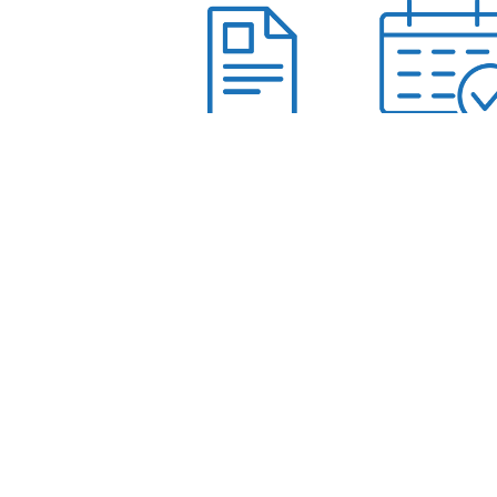
Études de cas
Événemen
MISES À JOUR ET INDICATIONS
Être à la point