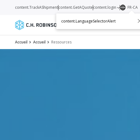
content.TrackAShipment
content.GetAQuote
content.login
FR-CA
content.LanguageSelectorAlert
Services
Transporteurs
Ressourc
Accueil
Accueil
Ressources