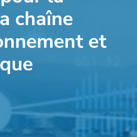
la chaîne
ionnement et
ique