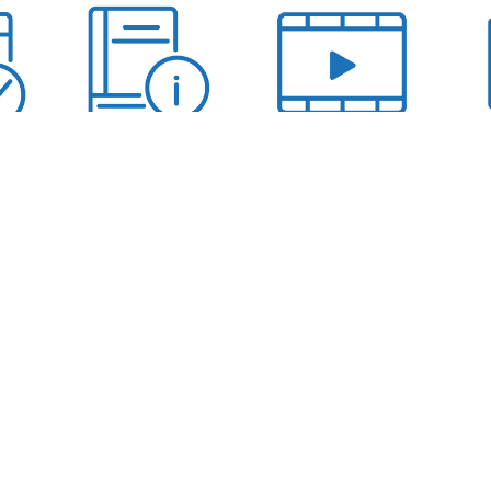
ts
Guides
Vidéos
e des tendances logistiq