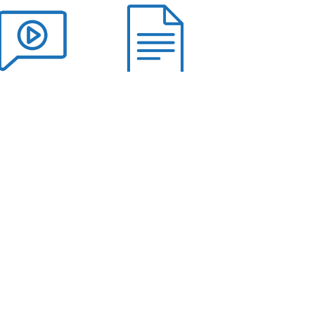
Webinaires
Livres blancs
ues