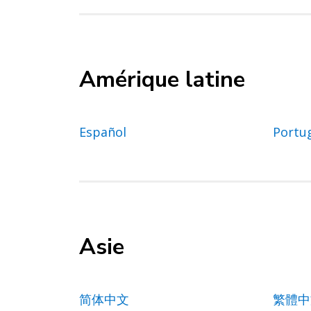
Amérique latine
Español
Portu
Asie
简体中文
繁體中