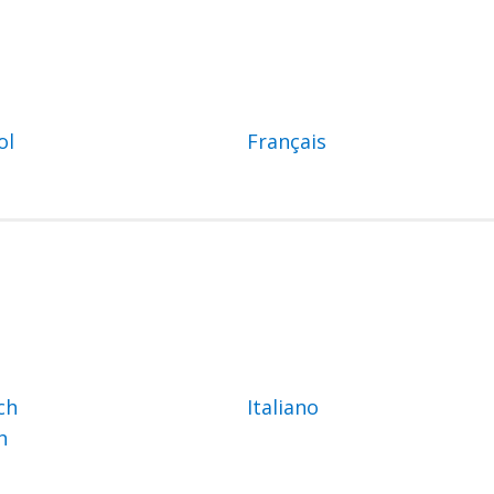
ol
Français
ch
Italiano
h