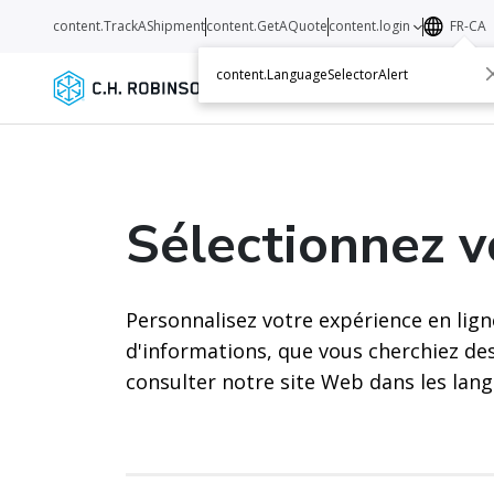
content.TrackAShipment
content.GetAQuote
content.login
FR-CA
content.LanguageSelectorAlert
Services
Transporteurs
Ressourc
Sélectionnez 
Personnalisez votre expérience en lign
d'informations, que vous cherchiez de
consulter notre site Web dans les lang