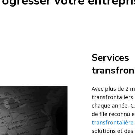
rogresser votre entrepri
e juste à
Services
transfron
Avec plus de 2 mi
transfrontalier
chaque année, C.
de file reconnu 
transfrontalière
solutions et des