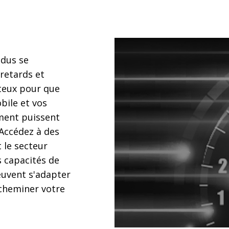
ndus se
retards et
teux pour que
bile et vos
ment puissent
 Accédez à des
 le secteur
s capacités de
euvent s'adapter
acheminer votre