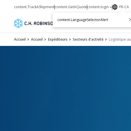
content.TrackAShipment
content.GetAQuote
content.login
FR-CA
content.LanguageSelectorAlert
Services
Transporteurs
Ressourc
Accueil
Accueil
Expéditeurs
Secteurs d'activité
Logistique a