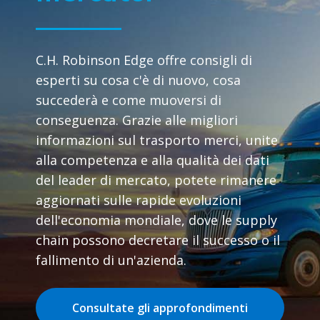
C.H. Robinson Edge offre consigli di
esperti su cosa c'è di nuovo, cosa
succederà e come muoversi di
conseguenza. Grazie alle migliori
informazioni sul trasporto merci, unite
alla competenza e alla qualità dei dati
del leader di mercato, potete rimanere
aggiornati sulle rapide evoluzioni
dell'economia mondiale, dove le supply
chain possono decretare il successo o il
fallimento di un'azienda.
Consultate gli approfondimenti