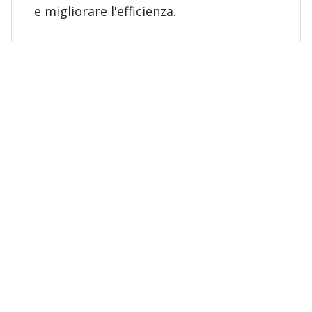
e migliorare l'efficienza.
Esplorate le soluzioni gestite
Scoprite il potenziale nella
vostra supply chain
Lavorate con noi