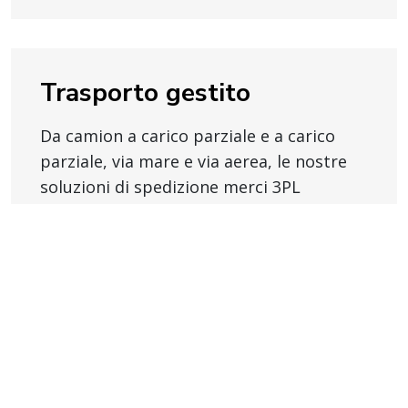
Trasporto gestito
Da camion a carico parziale e a carico
parziale, via mare e via aerea, le nostre
soluzioni di spedizione merci 3PL
garantiscono un funzionamento regolare
delle operazioni in qualsiasi mercato.
Esplora 3PL
Soluzioni 4PL