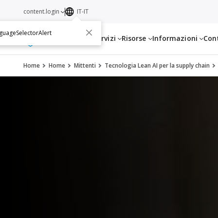
content.login
IT-IT
guageSelectorAlert
Servizi
Risorse
Informazioni
Con
Home
Home
Mittenti
Tecnologia Lean AI per la supply chain