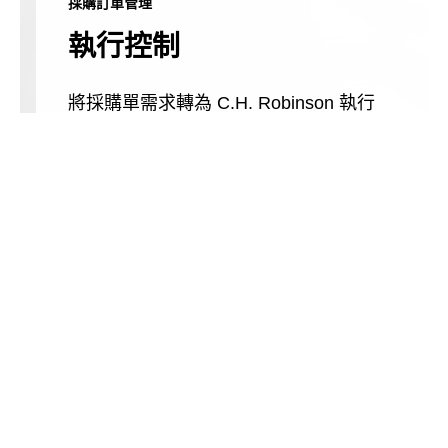
採購訂單管理
執行控制
將採購單需求轉為 C.H. Robinson 執行
的完整運輸方案。透過可配置的供應商
計分卡，提高資料準確性，同時即時監
控效能和成本。