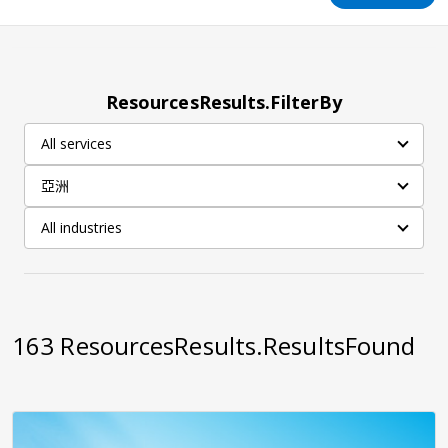
ResourcesResults.FilterBy
All services
亞洲
All industries
163
ResourcesResults.ResultsFound