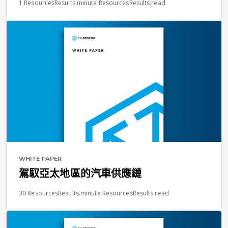
1 ResourcesResults.minute ResourcesResults.read
WHITE PAPER
駕馭亞太地區的汽車供應鏈
30 ResourcesResults.minute ResourcesResults.read