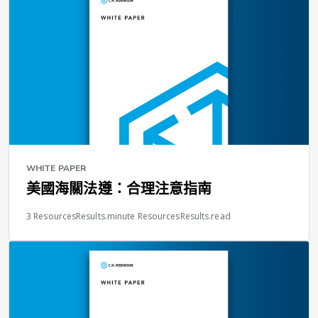
WHITE PAPER
美國海關法遵：合理注意指南
3 ResourcesResults.minute ResourcesResults.read