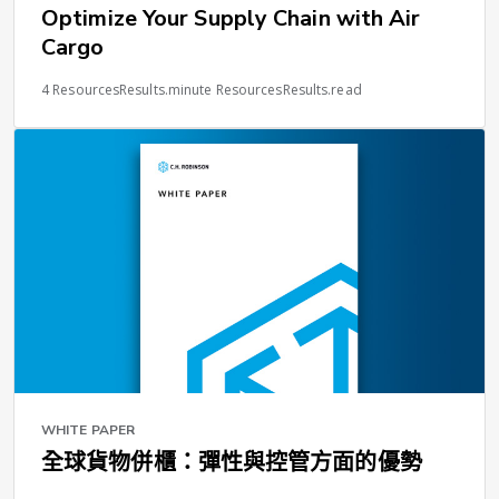
Optimize Your Supply Chain with Air
Cargo
4 ResourcesResults.minute ResourcesResults.read
WHITE PAPER
全球貨物併櫃：彈性與控管方面的優勢