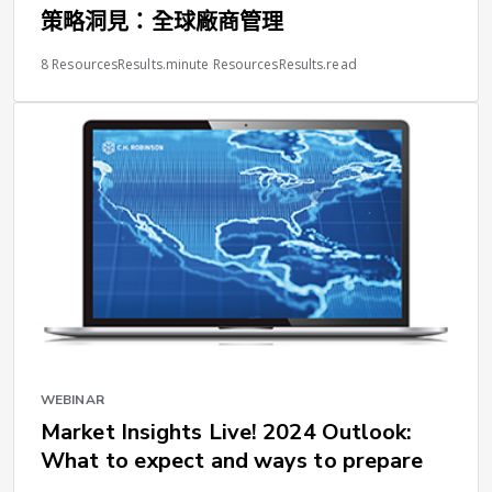
策略洞見：全球廠商管理
8 ResourcesResults.minute ResourcesResults.read
WEBINAR
Market Insights Live! 2024 Outlook:
What to expect and ways to prepare