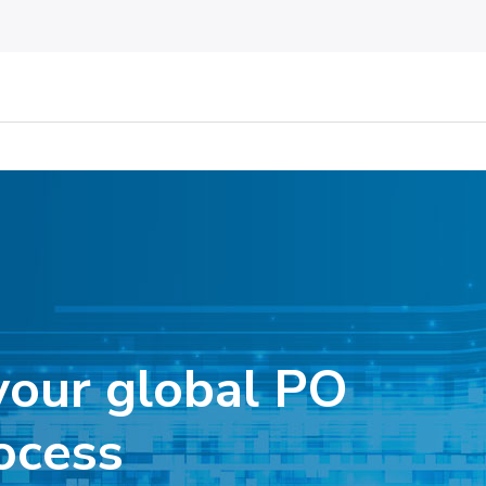
your global PO
ocess