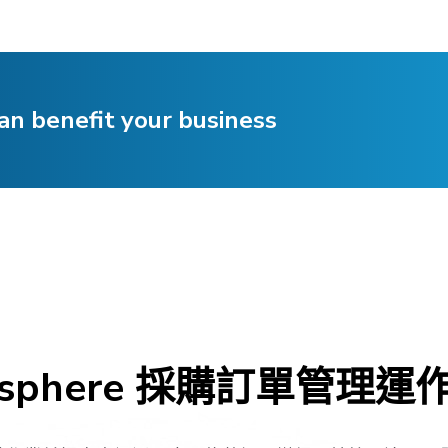
an benefit your business
visphere 採購訂單管理運