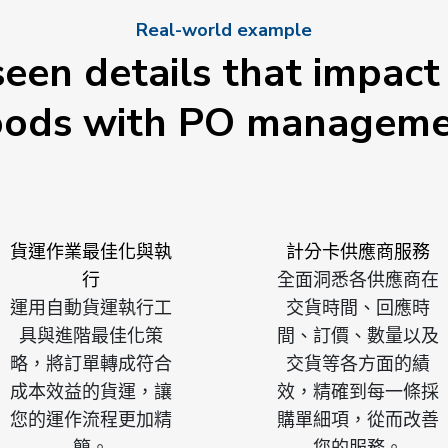
Real-world example
een details that impact 
ods with PO managem
貨運作業最佳化與執
計分卡供應商服務
行
全面洞悉各供應商在
運用自動貨運執行工
交貨時間、回應時
具與進階最佳化策
間、訂價、數量以及
略，將訂單轉成符合
交貨等各方面的績
成本效益的貨運，讓
效，精確到每一條採
您的運作流程更加精
購單細項，從而改善
簡。
您的服務。