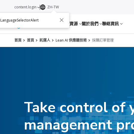
content.login
ZH-TW
.LanguageSelectorAlert
服務
資源
關於我們
聯絡資訊
首頁
首頁
託運人
Lean AI 供應鏈技術
採購訂單管理
Take control of 
management pr