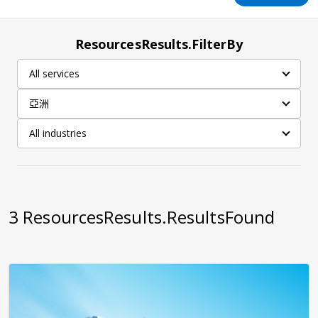
ResourcesResults.FilterBy
All services
亞洲
All industries
3
ResourcesResults.ResultsFound