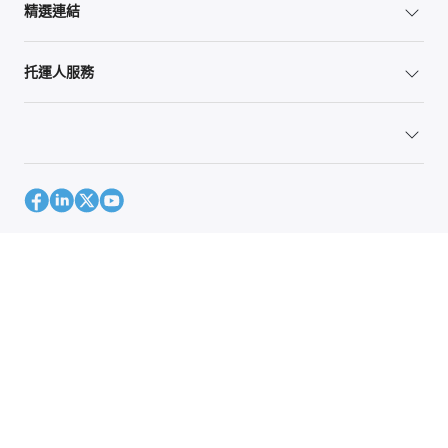
精選連結
托運人服務
網站地圖
Global Privacy Policy
Your Privacy Rights
Terms of Use
Global Forwarding Terms and Conditions
© 1996-2026 C.H. Robinson Worldwide, Inc.保留所有權利。