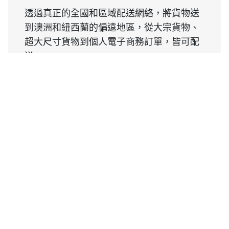
透過真正的全國和區域配送網絡，將貨物送
到澳洲和紐西蘭的偏遠地區，從大宗貨物、
超大尺寸貨物到個人電子商務訂單，皆可配
送。
庫存管理
輕鬆掌握提升溯源能力與獲利能力所需的即
時資訊，而且還能與您的企業資源規劃
(ERP)、報表與物流系統充分整合，讓各項作
業流暢無礙。