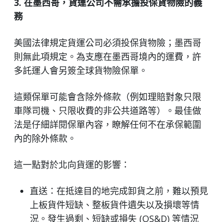
3. 在墨西哥，貨運公司不需承擔投保貨物險的義
務
美國法律規定貨運公司必須投保貨物險；墨西哥
則無此項規定。為支應在墨西哥境內的運費，許
多託運人會另簽全球貨物險保單。
這類保單可能會含除外條款（例如理賠對象只限
車隊司機、只限收費的非公共道路等）。最佳做
法是仔細詳閱保單內容，瞭解任何不在承保範圍
內的除外條款。
這一點對於北向貨運的影響：
直送：在抵達目的地完成卸貨之前，難以預見
上板貨件短缺、整板貨件遺失以及損壞等情
況。發生過剩、短缺或損失 (OS&D) 等情況