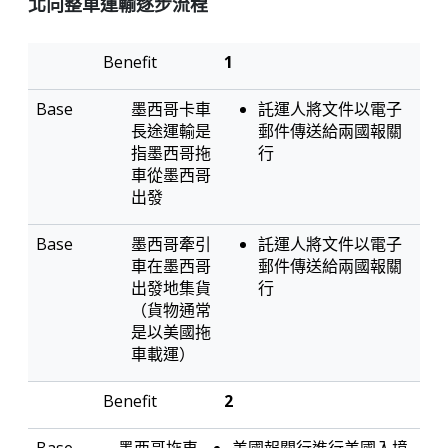
北向整車運輸逐步流程
專
1
車
直
轉
送
墨西哥卡車
託運人將文件以電子
運
長途運輸是
郵件傳送給兩國報關
指墨西哥拖
行
車從墨西哥
出發
墨西哥牽引
託運人將文件以電子
車在墨西哥
郵件傳送給兩國報關
出發地集貨
行
（貨物通常
是以美國拖
車載運）
2