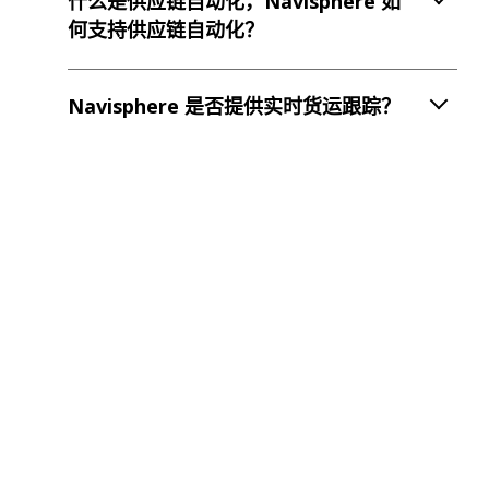
什么是供应链自动化，Navisphere 如
何支持供应链自动化？
Navisphere 是否提供实时货运跟踪？
Navisphere 如何帮助优化运输网络和
降低成本？
Navisphere 是否既适用于小型企业也
适用于大型发货方？
Navisphere 能否与 ERP 系统或其他
物流软件集成？