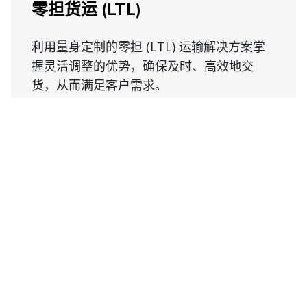
零担货运 (LTL)
利用量身定制的零担 (LTL) 运输解决方案掌
握灵活调整的优势，确保及时、高效地交
货，从而满足客户需求。
探索零担货运 (LTL)
海运
依托我们与承运商的长期合作关系，获取有
竞争力的价格和可靠的海运运力。作为一个