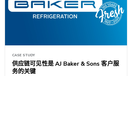
CASE STUDY
供应链可见性是 AJ Baker & Sons 客户服
务的关键
1 ResourcesResults.minute ResourcesResults.read