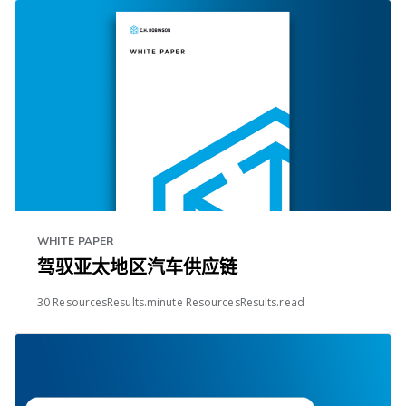
WHITE PAPER
驾驭亚太地区汽车供应链
30 ResourcesResults.minute ResourcesResults.read