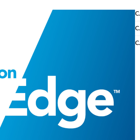
C
C
C