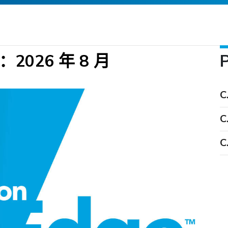
告：2026 年 8 月
C
C
C