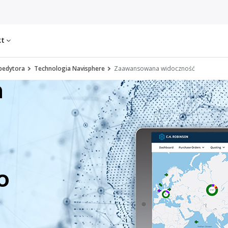
kt
spedytora
Technologia Navisphere
Zaawansowana widoczność
a
o