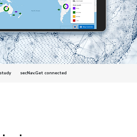
study
secNav.Get connected