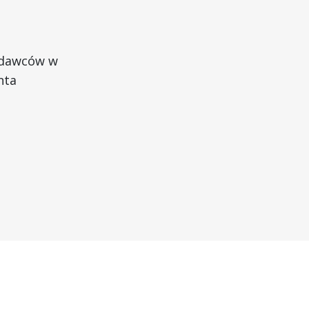
edawców w
nta