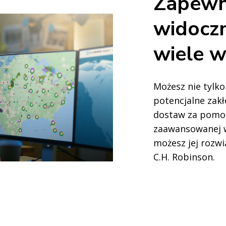
Zapewn
widoczn
wiele w
Możesz nie tylko
potencjalne zak
dostaw za pomo
zaawansowanej w
możesz jej rozw
C.H. Robinson.