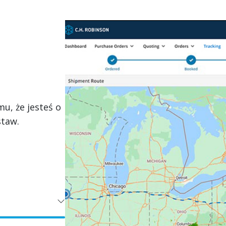
u, że jesteś o
staw.