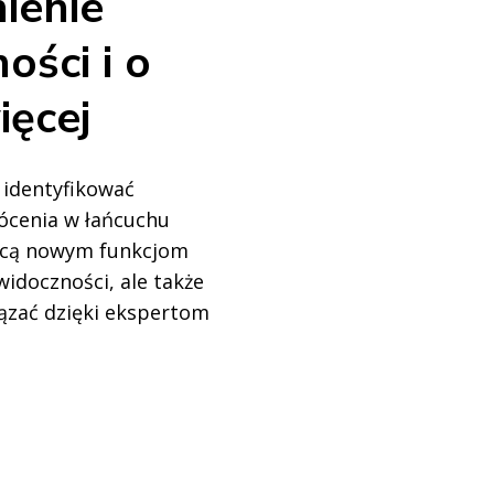
ienie
ości i o
ięcej
 identyfikować
łócenia w łańcuchu
cą nowym funkcjom
idoczności, ale także
iązać dzięki ekspertom