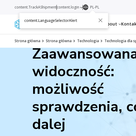
content.TrackAShipment
content.login
PL-PL
content.LanguageSelectorAlert
Services
Resources
About
Konta
Strona główna
Strona główna
Technologia
Technologia dla 
Zaawansowan
widoczność:
możliwość
sprawdzenia, c
dalej