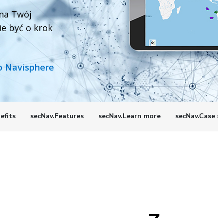
na Twój
e być o krok
do Navisphere
efits
secNav.Features
secNav.Learn more
secNav.Case 