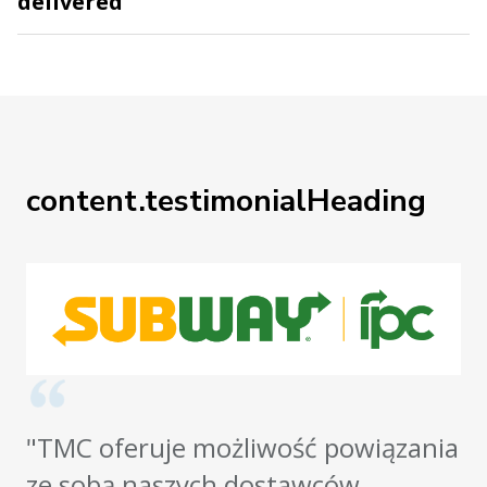
delivered
content.testimonialHeading
"TMC oferuje możliwość powiązania
ze sobą naszych dostawców,