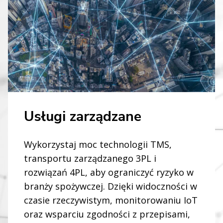
Usługi zarządzane
Wykorzystaj moc technologii TMS,
transportu zarządzanego 3PL i
IDZIEMY O KROK DALEJ
rozwiązań 4PL, aby ograniczyć ryzyko w
Innowacyjne
branży spożywczej. Dzięki widoczności w
czasie rzeczywistym, monitorowaniu IoT
rozwiązania do
oraz wsparciu zgodności z przepisami,