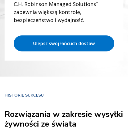
żywności i napojów
C.H. Robinson Managed Solutions
™
zapewnia większą kontrolę,
dla rozwijających się
bezpieczeństwo i wydajność.
rynków
Ulepsz swój łańcuch dostaw
Zobacz, jakie są możliwości
HISTORIE SUKCESU
Rozwiązania w zakresie wysyłki
żywności ze świata