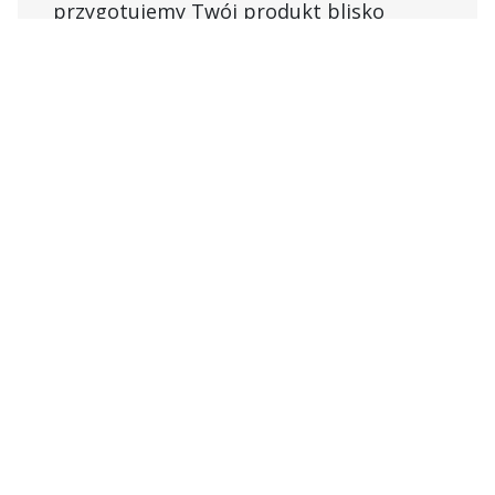
przygotujemy Twój produkt blisko
miejsc docelowych i zapakujemy na
zamówienie, aby Twoje produkty dotarły
na czas.
Konsolidacja frachtu
Przewozisz towary suche lub w
kontrolowanej temperaturze? Pozwól
nam zająć się logistyką łączenia Twoich
ładunków
drobnicowych (LTL)
i
niepełnokontenerowych (LCL)
w pełne
przesyłki.