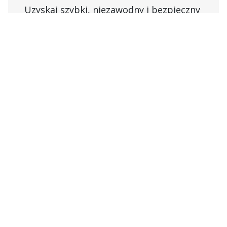
Uzyskaj szybki, niezawodny i bezpieczny
transport przesyłek wrażliwych na
temperaturę, nawet jeśli nie wypełniają
one całej naczepy.
Poznaj usługi transportu drobnicowego
w kontrolowanej temperaturze