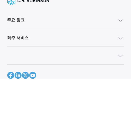
주요 링크
화주 서비스
사이트 맵
Global Privacy Policy
Your Privacy Rights
Terms of Use
Global Forwarding Terms and Conditions