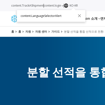
content.TrackAShipment
content.login
KO-KR
content.LanguageSelectorAlert
서비스
자원
C.H. Robinson 소개
연
홈
홈
자원
자원 센터
가이드
분할 선적을 통합 선적으로 전환:
분할 선적을 통